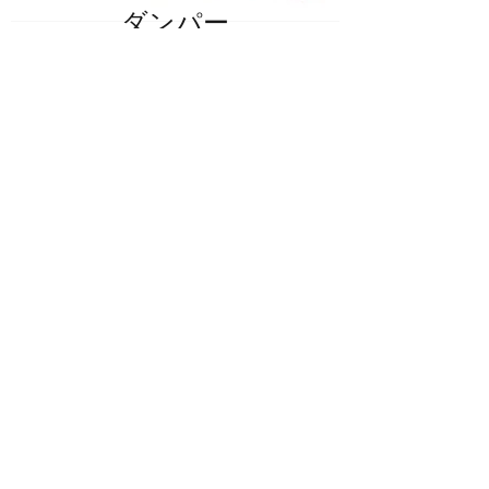
​​ダンパー
​​・防火ダンパー、風量調整ダンパーなど、
用途に応じて様々な種類があります。
カタログ